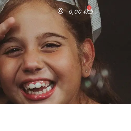
0
0,00
€