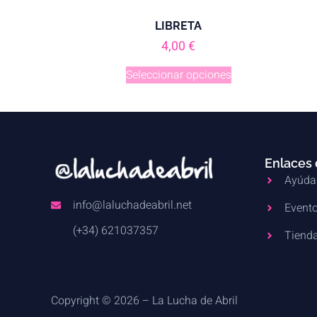
LIBRETA
4,00
€
Seleccionar opciones
Enlaces 
Ayúda
info@laluchadeabril.net
Evento
(+34) 621037357
Tienda
Copyright © 2026 – La Lucha de Abril