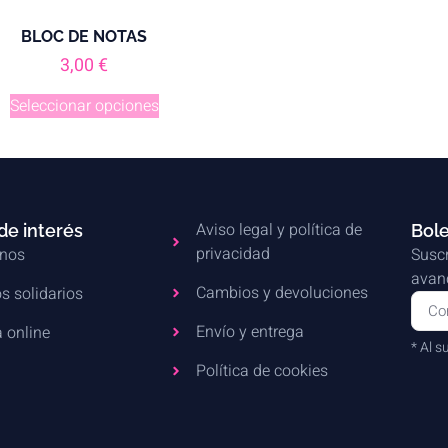
BLOC DE NOTAS
3,00
€
Seleccionar opciones
Aviso legal y política de
de interés
Bole
privacidad
nos
Suscr
avanc
Cambios y devoluciones
s solidarios
Envío y entrega
 online
* Al s
Política de cookies