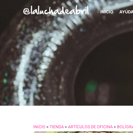
INICIO
AYÚD
INICIO
>
TIENDA
>
ARTÍCULOS DE OFICINA
>
BOLÍGR