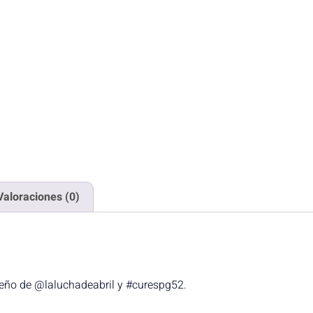
Valoraciones (0)
iseño de @laluchadeabril y #curespg52.