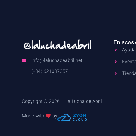
Enlaces 
Ayúda
info@laluchadeabril.net
Evento
(+34) 621037357
Tienda
Copyright © 2026 – La Lucha de Abril
Made with
by