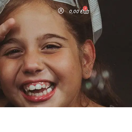
0
0,00
€