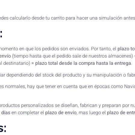
uedes calcularlo desde tu carrito para hacer una simulación ante
:
 momento en que los pedidos son enviados. Por tanto, el
plazo to
envío
(tiempo hasta que el pedido sale de nuestros almacenes)
l destinatario)
= plazo total desde la compra hasta la entrega
.
ar dependiendo del stock del producto y su manipulación o fabr
es normales, hay que tener en cuenta que en épocas como Navid
roductos personalizados se diseñan, fabrican y preparan por nu
 días
en completar el
plazo de envío
, mas luego el
plazo de ent
s: