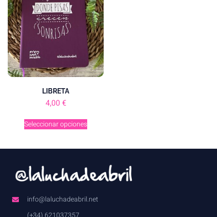
LIBRETA
4,00
€
Seleccionar opciones
info@laluchadeabril.net
(+34) 621037357