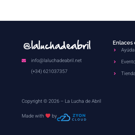
Enlaces 
Ayúda
info@laluchadeabril.net
Evento
(+34) 621037357
Tienda
Copyright © 2026 – La Lucha de Abril
Made with
by