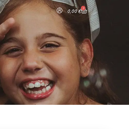
0
0,00
€