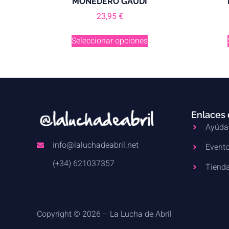
MONEDERO GAUDÍ
23,95
€
Seleccionar opciones
Enlaces 
Ayúda
info@laluchadeabril.net
Evento
(+34) 621037357
Tienda
Copyright © 2026 – La Lucha de Abril