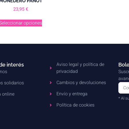
MONEDERO PANOT
23,95
€
Seleccionar opciones
Aviso legal y política de
de interés
Bole
privacidad
nos
Suscr
avanc
Cambios y devoluciones
s solidarios
Envío y entrega
 online
* Al s
Política de cookies