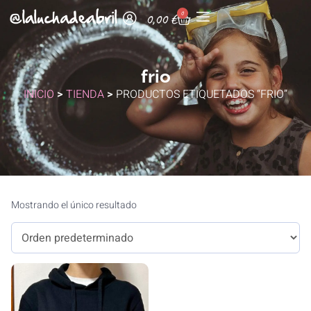
0
0,00
€
frio
INICIO
>
TIENDA
>
PRODUCTOS ETIQUETADOS “FRIO”
Mostrando el único resultado