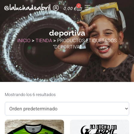
0
0,00
€
deportiva
INICIO
>
TIENDA
>
PRODUCTOS ETIQUETADOS
“DEPORTIVA”
Mostrando los 6 resultados