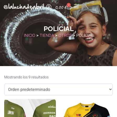
0
0,00
€
POLICIAL
INICIO
>
TIENDA
>
OTROS
>
POLICIAL
Mostrando los 9 resultados